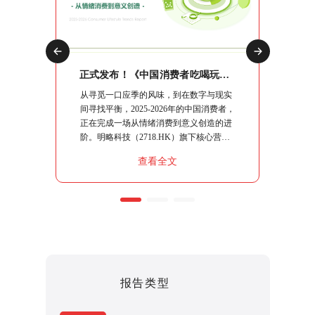
正式发布！《2026中国社交媒体营销趋势报告》：生态分化时代，品牌如何协同破局？
正式发布！《中国消费者吃喝玩乐观察报告》：10大场景复盘，读懂“情绪进阶”下的生意逻辑
交媒体营
从寻觅一口应季的风味，到在数字与现实
明略科技
略指南、
间寻找平衡，2025-2026年的中国消费者，
究系列
系统性的
正在完成一场从情绪消费到意义创造的进
行"，
核心命题
阶。明略科技（2718.HK）旗下核心营销
流出行
同能力，
智能品牌秒针系统，基于100,000+社交媒
销策略
查看全文
破局之
体平台的持续观察，结合日均上亿条社媒
指南。
聆听数据，运用“真实数据+专业洞察+透
明方法论+人机协作”的严谨模式，将这届
消费者的“吃喝玩乐”做了一次彻底的拆
解。
报告类型