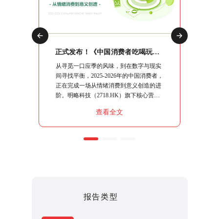
正式发布！《2026中国社交媒体营销趋势报告》：生态分化时代，品牌如何协同破局？
正式发布！《中国消费者吃喝玩乐观察报告》：10大场景复盘，读懂“情绪进阶”下的生意逻辑
交媒体营
从寻觅一口应季的风味，到在数字与现实
明略科技
略指南、
间寻找平衡，2025-2026年的中国消费者，
究系列
系统性的
正在完成一场从情绪消费到意义创造的进
行"，
核心命题
阶。明略科技（2718.HK）旗下核心营销
流出行
同能力，
智能品牌秒针系统，基于100,000+社交媒
销策略
查看全文
破局之
体平台的持续观察，结合日均上亿条社媒
指南。
聆听数据，运用“真实数据+专业洞察+透
明方法论+人机协作”的严谨模式，将这届
消费者的“吃喝玩乐”做了一次彻底的拆
解。
报告类型