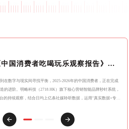
正式发布！《中国消费者吃喝玩乐观察报告》：10大场景复盘，读懂“情绪进阶”下的生意逻辑
在数字与现实间寻找平衡，2025-2026年的中国消费者，正在完成
造的进阶。明略科技（2718.HK）旗下核心营销智能品牌秒针系统，
媒体平台的持续观察，结合日均上亿条社媒聆听数据，运用“真实数据+专业
协作”的严谨模式，将这届消费者的“吃喝玩乐”做了一次彻底的拆解。