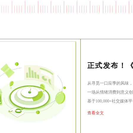
从寻觅一口应季的风味，到
一场从情绪消费到意义创
基于100,000+社交
洞察+透明方法论+人机
查看全文