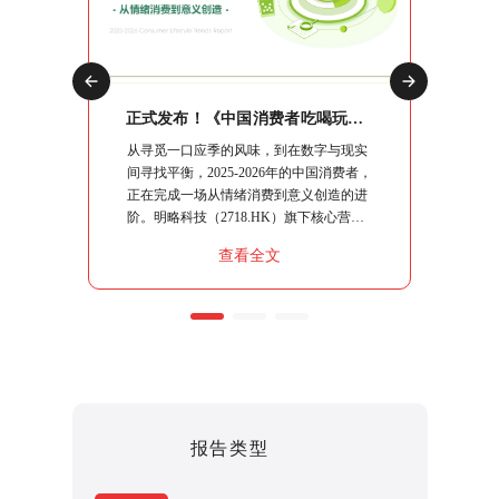
正式发布！《2026中国社交媒体营销趋势报告》：生态分化时代，品牌如何协同破局？
正式发布！《中国消费者吃喝玩乐观察报告》：10大场景复盘，读懂“情绪进阶”下的生意逻辑
交媒体营
从寻觅一口应季的风味，到在数字与现实
明略科技
略指南、
间寻找平衡，2025-2026年的中国消费者，
究系列
系统性的
正在完成一场从情绪消费到意义创造的进
行"，
核心命题
阶。明略科技（2718.HK）旗下核心营销
流出行
同能力，
智能品牌秒针系统，基于100,000+社交媒
销策略
查看全文
破局之
体平台的持续观察，结合日均上亿条社媒
指南。
聆听数据，运用“真实数据+专业洞察+透
明方法论+人机协作”的严谨模式，将这届
消费者的“吃喝玩乐”做了一次彻底的拆
解。
报告类型