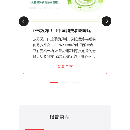
正式发布！《2026中国社交媒体营销趋势报告》：生态分化时代，品牌如何协同破局？
正式发布！《中国消费者吃喝玩乐观察报告》：10大场景复盘，读懂“情绪进阶”下的生意逻辑
交媒体营
从寻觅一口应季的风味，到在数字与现实
明略科技
略指南、
间寻找平衡，2025-2026年的中国消费者，
究系列
系统性的
正在完成一场从情绪消费到意义创造的进
行"，
核心命题
阶。明略科技（2718.HK）旗下核心营销
流出行
同能力，
智能品牌秒针系统，基于100,000+社交媒
销策略
查看全文
破局之
体平台的持续观察，结合日均上亿条社媒
指南。
聆听数据，运用“真实数据+专业洞察+透
明方法论+人机协作”的严谨模式，将这届
消费者的“吃喝玩乐”做了一次彻底的拆
解。
报告类型