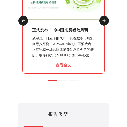
正式发布！《2026中国社交媒体营销趋势报告》：生态分化时代，品牌如何协同破局？
正式发布！《中国消费者吃喝玩乐观察报告》：10大场景复盘，读懂“情绪进阶”下的生意逻辑
交媒体营
从寻觅一口应季的风味，到在数字与现实
明略科技
略指南、
间寻找平衡，2025-2026年的中国消费者，
究系列
系统性的
正在完成一场从情绪消费到意义创造的进
行"，
核心命题
阶。明略科技（2718.HK）旗下核心营销
流出行
同能力，
智能品牌秒针系统，基于100,000+社交媒
销策略
查看全文
破局之
体平台的持续观察，结合日均上亿条社媒
指南。
聆听数据，运用“真实数据+专业洞察+透
明方法论+人机协作”的严谨模式，将这届
消费者的“吃喝玩乐”做了一次彻底的拆
解。
报告类型