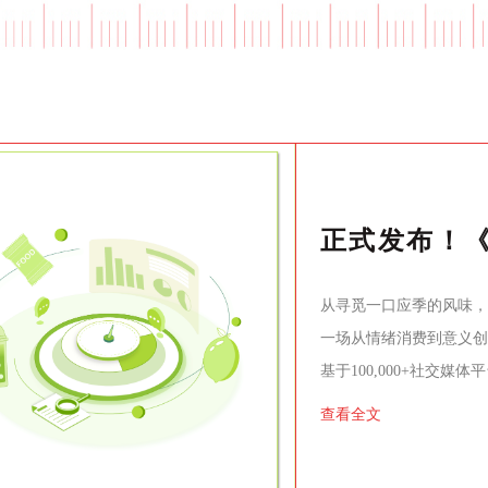
从寻觅一口应季的风味，到
一场从情绪消费到意义创
基于100,000+社交
洞察+透明方法论+人机
查看全文