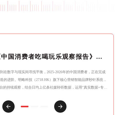
正式发布！《中国消费者吃喝玩乐观察报告》：10大场景复盘，读懂“情绪进阶”下的生意逻辑
在数字与现实间寻找平衡，2025-2026年的中国消费者，正在完成
造的进阶。明略科技（2718.HK）旗下核心营销智能品牌秒针系统，
媒体平台的持续观察，结合日均上亿条社媒聆听数据，运用“真实数据+专业
协作”的严谨模式，将这届消费者的“吃喝玩乐”做了一次彻底的拆解。