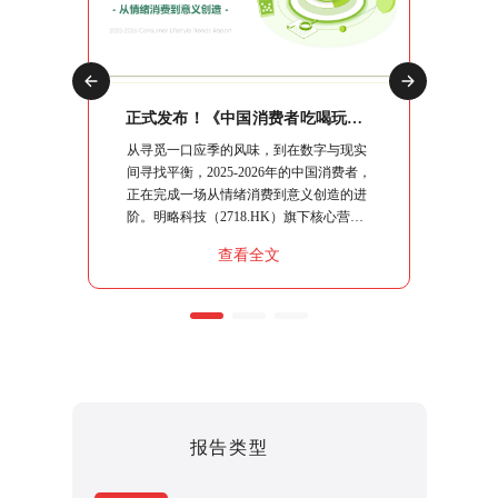
正式发布！《2026中国社交媒体营销趋势报告》：生态分化时代，品牌如何协同破局？
正式发布！《中国消费者吃喝玩乐观察报告》：10大场景复盘，读懂“情绪进阶”下的生意逻辑
交媒体营
从寻觅一口应季的风味，到在数字与现实
明略科技
略指南、
间寻找平衡，2025-2026年的中国消费者，
究系列
系统性的
正在完成一场从情绪消费到意义创造的进
行"，
核心命题
阶。明略科技（2718.HK）旗下核心营销
流出行
同能力，
智能品牌秒针系统，基于100,000+社交媒
销策略
查看全文
破局之
体平台的持续观察，结合日均上亿条社媒
指南。
聆听数据，运用“真实数据+专业洞察+透
明方法论+人机协作”的严谨模式，将这届
消费者的“吃喝玩乐”做了一次彻底的拆
解。
报告类型