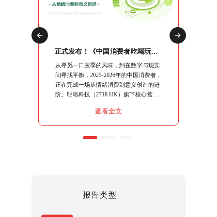
正式发布！《2026中国社交媒体营销趋势报告》：生态分化时代，品牌如何协同破局？
正式发布！《中国消费者吃喝玩乐观察报告》：10大场景复盘，读懂“情绪进阶”下的生意逻辑
交媒体营
从寻觅一口应季的风味，到在数字与现实
明略科技
略指南、
间寻找平衡，2025-2026年的中国消费者，
究系列
系统性的
正在完成一场从情绪消费到意义创造的进
行"，
核心命题
阶。明略科技（2718.HK）旗下核心营销
流出行
同能力，
智能品牌秒针系统，基于100,000+社交媒
销策略
查看全文
破局之
体平台的持续观察，结合日均上亿条社媒
指南。
聆听数据，运用“真实数据+专业洞察+透
明方法论+人机协作”的严谨模式，将这届
消费者的“吃喝玩乐”做了一次彻底的拆
解。
报告类型