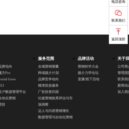
电话咨询
电话咨询
联系我们
联系我们
返回顶部
返回顶部
服务范围
品牌活动
关于
品牌动向
全域营销测量
营销科学大会
公司简
魔方Pro
跨域媒介计划
媒介力学论坛
管理团
ocial Grow
品牌竞争动向
直播/线下活动
联系我
SEI
精准投放服务
新闻动
客户数据管理平台
广告投资归因
加入我
自动化营销
社媒营销效果评估与市
爱投
场洞察
达人与内容营销增长
数据管理与自动化营销