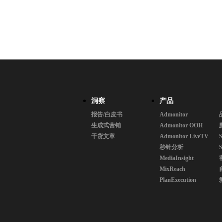
洞察
产品
报告/白皮书
Admonitor
生成式营销
Admonitor OOH
干货文章
Admonitor LiveTV
S
秒针分析
MediaInsight
MixReach
PlanExecution