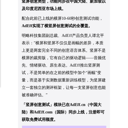
竖屏创意类型，功能同步在中国大陆、新加坡以
及印度尼西亚市场上线。
配合此前已上线的横屏10-60秒创意测试功能，
AdEff实现了横竖屏创意测试的全覆盖。
明略科技集团副总裁、AdEff产品负责人谭北平
表示：”横屏和竖屏不仅仅是画幅的差异，本质
上更是两套完全不同的创意语言体系。竖屏不是
横屏的裁剪版，它有自己的驱动逻辑——音频优
先、情绪驱动、原生表达。AdEff推出竖屏测
试，不是简单的在之前的模型中加个“画幅”变
量，而是基于实测数据重新训练模型，为竖屏建
立一套独立的测评框架，让每一支竖屏创意也能
被准确评估。”
「竖屏创意测试」模块已在AdEff.cn（中国大
陆）和AdEff.com（国际）同步上线，注册即可
获取免费试用额度。