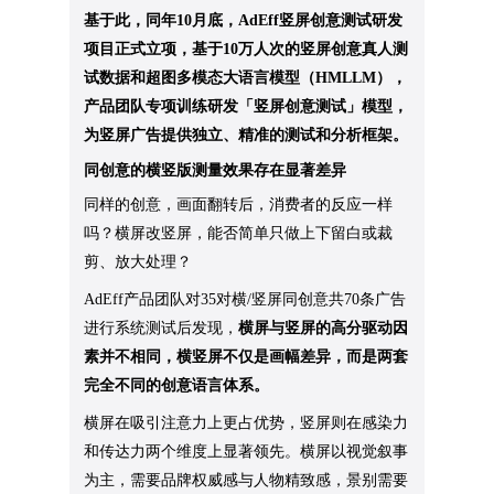
基于此，同年10月底，AdEff竖屏创意测试研发
项目正式立项，基于10万人次的竖屏创意真人测
试数据和超图多模态大语言模型（HMLLM），
产品团队专项训练研发「竖屏创意测试」模型，
为竖屏广告提供独立、精准的测试和分析框架。
同创意的横竖版测量效果存在显著差异
同样的创意，画面翻转后，消费者的反应一样
吗？横屏改竖屏，能否简单只做上下留白或裁
剪、放大处理？
AdEff产品团队对35对横/竖屏同创意共70条广告
进行系统测试后发现，
横屏与竖屏的高分驱动因
素并不相同，横竖屏不仅是画幅差异，而是两套
完全不同的创意语言体系。
横屏在吸引注意力上更占优势，竖屏则在感染力
和传达力两个维度上显著领先。横屏以视觉叙事
为主，需要品牌权威感与人物精致感，景别需要