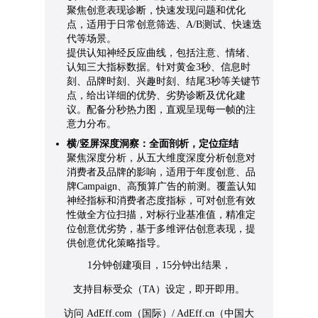
聚焦创意表现诊断，快速发现问题和优化
点，适用于日常创意筛选、A/B测试、快速迭
代等场景。
提供认知神经反应曲线，包括注意、情绪、
认知三大指标数据。针对黄金3秒、信息时
刻、品牌时刻、兴趣时刻、结尾3秒等关键节
点，给出详细的优势、劣势诊断及优化建
议。配备分秒热力图，直观呈现每一帧的注
意力分布。
横/竖屏深度洞察：全面剖析，定位症结
聚焦深度分析，从五大维度深度分析创意对
消费者及品牌的影响，适用于年度创意、品
牌Campaign、高预算广告的前测。覆盖认知
神经指标和消费者态度指标，可对创意有效
性做全方位扫描，对标行业基准值，精准定
位创意优劣势，基于多维评估创意表现，提
供创意优化策略指导。
1分钟创建项目，15分钟出结果，
支持目标受众（TA）设定，即开即用。
访问 AdEff.com（国际）/ AdEff.cn（中国大