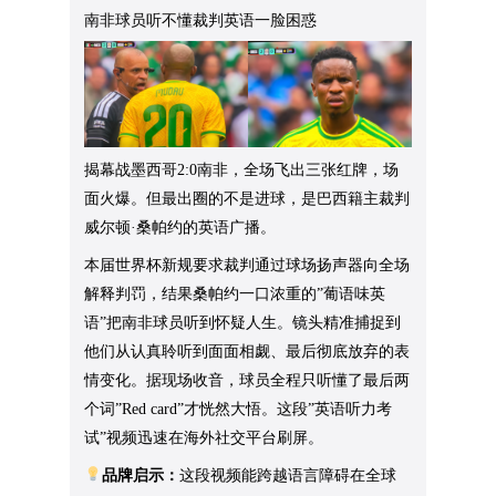
南非球员听不懂裁判英语一脸困惑
揭幕战墨西哥2:0南非，全场飞出三张红牌，场
面火爆。但最出圈的不是进球，是巴西籍主裁判
威尔顿·桑帕约的英语广播。
本届世界杯新规要求裁判通过球场扬声器向全场
解释判罚，结果桑帕约一口浓重的”葡语味英
语”把南非球员听到怀疑人生。镜头精准捕捉到
他们从认真聆听到面面相觑、最后彻底放弃的表
情变化。据现场收音，球员全程只听懂了最后两
个词”Red card”才恍然大悟。这段”英语听力考
试”视频迅速在海外社交平台刷屏。
品牌启示：
这段视频能跨越语言障碍在全球