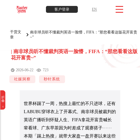
客户登录
EN
干货文
南非球员听不懂裁判英语一脸懵，FIFA：“那您看看这版花开富贵
章
~”
|
南非球员听不懂裁判英语一脸懵，FIFA：“那您看看这版
花开富贵~”
2026-06-22
723
社媒洞察
秒针系统
世界杯踢了一周，热搜上最忙的不只进球，还有
LABUBU穿球衣上了开幕式、南非球员被裁判的
英语广播听到怀疑人生、FIFA拿花开富贵喊长
辈看球、广东早茶因为时差成了观赛搭子······
本期「踢上热搜」就带大家盘一盘开赛以来这些