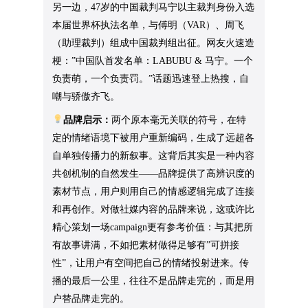
另一边，47岁的中国裁判马宁以主裁判身份入选
本届世界杯执法名单，与傅明（VAR）、周飞
（助理裁判）组成中国裁判组出征。网友火速造
梗：”中国队首发名单：LABUBU & 马宁。一个
负责萌，一个负责罚。”话题迅速登上热搜，自
嘲与骄傲齐飞。
品牌启示：
两个原本毫无关联的符号，在特
定的情绪语境下被用户重新编码，生成了远超各
自单独传播力的新叙事。这背后其实是一种内容
共创机制的自然发生——品牌提供了高辨识度的
素材节点，用户则用自己的情感逻辑完成了连接
和再创作。对做社媒内容的品牌来说，这或许比
精心策划一场campaign更有参考价值：与其把所
有故事讲满，不如把素材做得足够有”可拼接
性”，让用户有空间把自己的情绪投射进来。传
播的最后一公里，往往不是品牌走完的，而是用
户替品牌走完的。