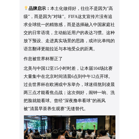
品牌启示：
本土化做得好，往往不是因为”高
级”，而是因为”对味”。FIFA这支宣传片没有追
求全球统一的精致感，而是选择融入中国家庭社
交的日常语境，主动贴近用户的表达习惯。这种
放下预设、走进真实场景的思路，或许比单纯的
语言翻译更能拉近与本地受众的距离。
作息被世界杯掰正了
北美与中国12至15小时时差，让本届104场比赛
大量集中在北京时间清晨6点到中午12点开球。
过去世界杯在欧洲或中东举办，球迷得熬到凌晨
两三点才能看焦点战；这次倒好，闹钟一响、洗
把脸就能看球。曾经”深夜撸串看球”的画风
被”清晨早茶养生观赛”无缝替代。