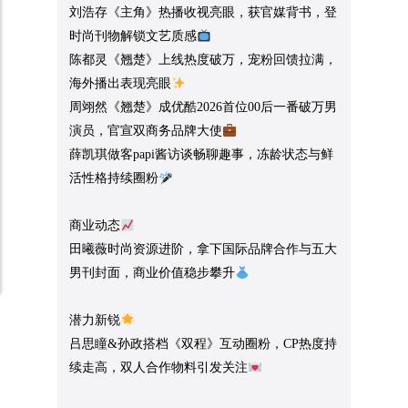
刘浩存《主角》热播收视亮眼，获官媒背书，登
时尚刊物解锁文艺质感
陈都灵《翘楚》上线热度破万，宠粉回馈拉满，
海外播出表现亮眼
周翊然《翘楚》成优酷2026首位00后一番破万男
演员，官宣双商务品牌大使
薛凯琪做客papi酱访谈畅聊趣事，冻龄状态与鲜
活性格持续圈粉
商业动态
田曦薇时尚资源进阶，拿下国际品牌合作与五大
男刊封面，商业价值稳步攀升
潜力新锐
吕思瞳&孙政搭档《双程》互动圈粉，CP热度持
续走高，双人合作物料引发关注