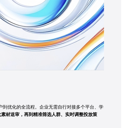
开户到优化的全流程。企业无需自行对接多个平台、学
化素材送审，再到精准筛选人群、实时调整投放策