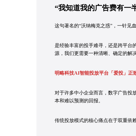
“我知道我的广告费有一
这句著名的“沃纳梅克之惑”，一针见
是经验丰富的投手难寻，还是跨平台
源，我们更需要一种清晰、确定的解
明略科技AI智能投放平台「爱投」正致力
对于许多中小企业而言，数字广告投
本和难以预测的回报。
传统投放模式的核心痛点在于双重依