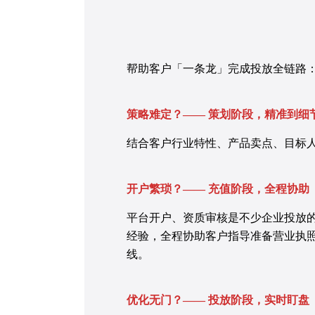
帮助客户「一条龙」完成投放全链路
策略难定？—— 策划阶段，精准到细
结合客户行业特性、产品卖点、目标
开户繁琐？—— 充值阶段，全程协助
平台开户、资质审核是不少企业投放的
经验，全程协助客户指导准备营业执
线。
优化无门？—— 投放阶段，实时盯盘