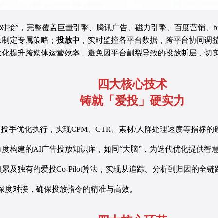
对接”，完整覆盖巨量引擎、腾讯广告、磁力引擎、百度营销、bili
求制定专属策略；
投放中
，实时监控各平台数据，跨平台协同调
大化提升跨媒体运营效率，避免因平台割裂导致的投放断层，切
四大核心技术
铸就「爱投」硬实力
投手优化执行，实现CPM、CTR、素材/人群处理速度等指标的
度构建的AI广告投放知识库，如同“大脑”，为迭代优化提供智
及独有的爱投Co-Pilot算法，实现从追踪、分析到归因的全链
I深度对接，确保投放指令的精准与高效。