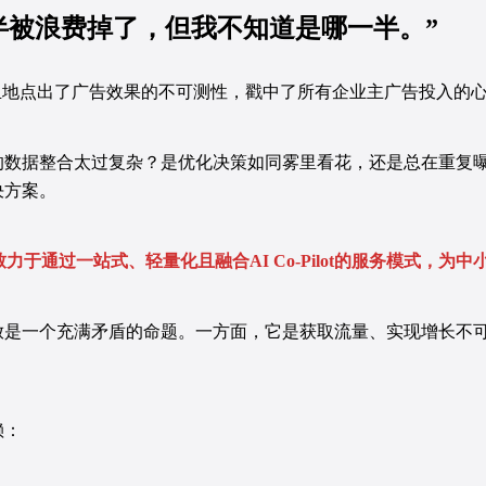
半被浪费掉了，但我不知道是哪一半。”
血地点出了广告效果的不可测性，戳中了所有企业主广告投入的
的数据整合太过复杂？是优化决策如同雾里看花，还是总在重复
决方案。
于通过一站式、轻量化且融合AI Co-Pilot的服务模式，为
放是一个充满矛盾的命题。一方面，它是获取流量、实现增长不
赖：