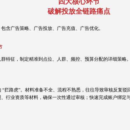
四大核心环节
破解投放全链路痛点
：包含广告策略、广告投放、广告充值、广告优化。
节
人群特征，制定精准到点位、人群、频控、预算分配的详细策略
 “拦路虎”。材料准备不全、流程不熟悉，往往导致审核反复驳
照、行业资质等材料，确保一次性通过审核；快速完成账户绑定