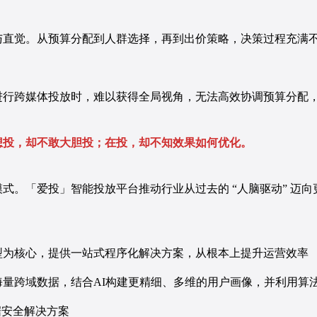
与直觉。从预算分配到人群选择，再到出价策略，决策过程充满
进行跨媒体投放时，难以获得全局视角，无法高效协调预算分配
想投，却不敢大胆投；在投，却不知效果如何优化。
式。「爱投」智能投放平台推动行业从过去的 “人脑驱动” 迈向
型为核心，提供一站式程序化解决方案，从根本上提升运营效率
海量跨域数据，结合AI构建更精细、多维的用户画像，并利用算
据安全解决方案