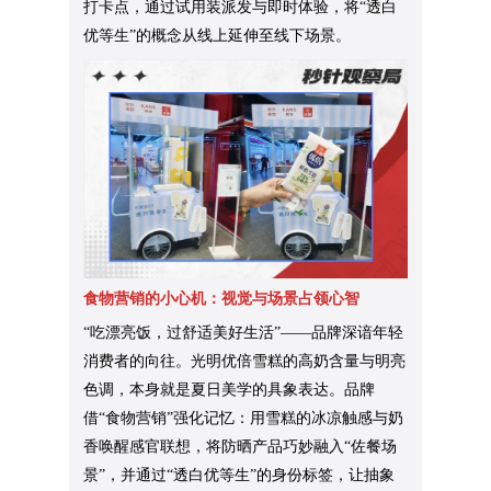
打卡点，通过试用装派发与即时体验，将“透白
优等生”的概念从线上延伸至线下场景。
食物营销的小心机：视觉与场景占领心智
“吃漂亮饭，过舒适美好生活”——品牌深谙年轻
消费者的向往。光明优倍雪糕的高奶含量与明亮
色调，本身就是夏日美学的具象表达。品牌
借“食物营销”强化记忆：用雪糕的冰凉触感与奶
香唤醒感官联想，将防晒产品巧妙融入“佐餐场
景”，并通过“透白优等生”的身份标签，让抽象