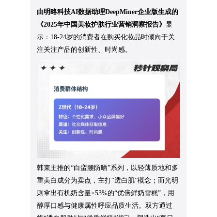
由明略科技AI数据助理DeepMiner企业版生成的
《2025年中国美妆护肤行业营销洞察报告》
显
示：18-24岁的消费者在购买化妆品时倾向于关
注关注产品的创新性、时尚感。
韩束主推的“白蛮腰防晒”系列，以轻薄质地和多
重美白成分为卖点，主打“透白肌”概念；而光明
则拿出有机奶含量≥53%的“优倍鲜奶雪糕”，用
醇厚口感与健康属性呼应品质生活。双方通过