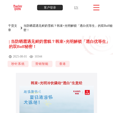
客户登录
EN
干货文
当防晒霜遇见鲜奶雪糕？韩束×光明解锁「透白优等生」的双Buff秘
章
密！
|
当防晒霜遇见鲜奶雪糕？韩束×光明解锁「透白优等生」
的双Buff秘密！
2025-08-01
10344
秒针系统
营销智能
香港
韩束×光明冷饮撬动“透白”生意经