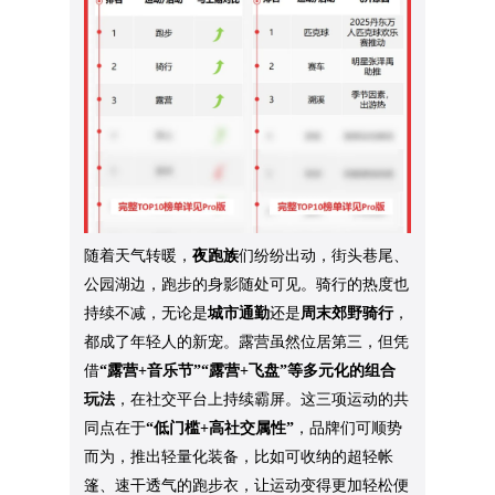
随着天气转暖，
夜跑族
们纷纷出动，街头巷尾、
公园湖边，跑步的身影随处可见。骑行的热度也
持续不减，无论是
城市通勤
还是
周末郊野骑行
，
都成了年轻人的新宠。露营虽然位居第三，但凭
借
“露营+音乐节”“露营+飞盘”等多元化的组合
玩法
，在社交平台上持续霸屏。这三项运动的共
同点在于
“低门槛+高社交属性”
，品牌们可顺势
而为，推出轻量化装备，比如可收纳的超轻帐
篷、速干透气的跑步衣，让运动变得更加轻松便