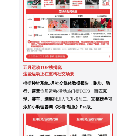
五月运动TOP榜揭晓
这些运动正在重构社交场景
根据
秒针系统5月社交媒体数据报告
，
跑步、骑
行、露营
位居运动/活动热门榜TOP3，而
匹克
球、赛车、溯溪
则进入飞升榜前三。
完整榜单可
添加小助理咨询《秒看·鞋服》Pro版。