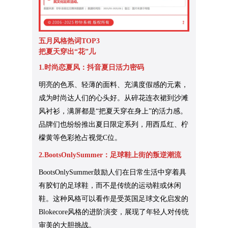
五月风格热词TOP3
把夏天穿出“花”儿
1.时尚恋夏风：抖音夏日活力密码
明亮的色系、轻薄的面料、充满度假感的元素，
成为时尚达人们的心头好。从碎花连衣裙到沙滩
风衬衫，满屏都是“把夏天穿在身上”的活力感。
品牌们也纷纷推出夏日限定系列，用西瓜红、柠
檬黄等色彩抢占视觉C位。
2.BootsOnlySummer：足球鞋上街的叛逆潮流
BootsOnlySummer鼓励人们在日常生活中穿着具
有胶钉的足球鞋，而不是传统的运动鞋或休闲
鞋。这种风格可以看作是受英国足球文化启发的
Blokecore风格的进阶演变，展现了年轻人对传统
审美的大胆挑战。