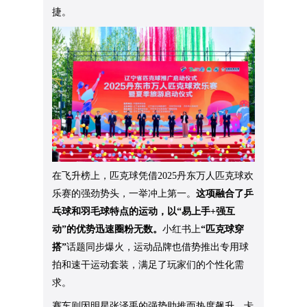
捷。
在飞升榜上，匹克球凭借2025丹东万人匹克球欢
乐赛的强劲势头，一举冲上第一。
这项融合了乒
乓球和羽毛球特点的运动，以“易上手+强互
动”的优势迅速圈粉无数。
小红书上
“匹克球穿
搭”
话题同步爆火，运动品牌也借势推出专用球
拍和速干运动套装，满足了玩家们的个性化需
求。
赛车则因明星张泽禹的强势助推而热度飙升。卡