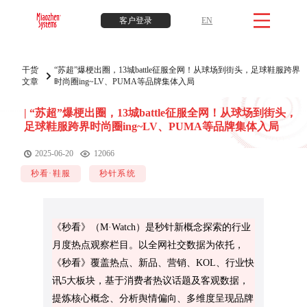
客户登录
EN
干货
“苏超”爆梗出圈，13城battle征服全网！从球场到街头，足球鞋服跨界
文章
时尚圈ing~LV、PUMA等品牌集体入局
|
“苏超”爆梗出圈，13城battle征服全网！从球场到街头，
足球鞋服跨界时尚圈ing~LV、PUMA等品牌集体入局
2025-06-20
12066
秒看·鞋服
秒针系统
《秒看》（M·Watch）是秒针新概念探索的行业
月度热点观察栏目。以全网社交数据为依托，
《秒看》覆盖热点、新品、营销、KOL、行业快
讯5大板块，基于消费者热议话题及客观数据，
提炼核心概念、分析舆情偏向、多维度呈现品牌