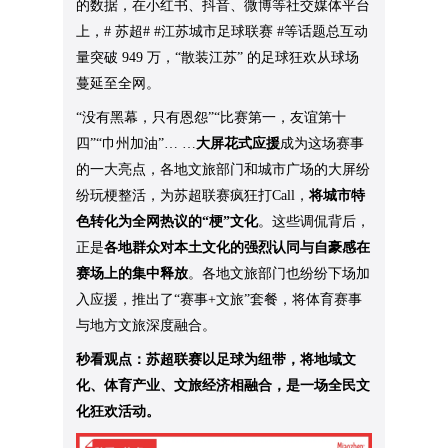
的数据，在小红书、抖音、微博等社交媒体平台
上，# 苏超# #江苏城市足球联赛 #等话题总互动
量突破 949 万，“散装江苏” 的足球狂欢从球场
蔓延至全网。
“没有黑幕，只有恩怨”“比赛第一，友谊第十
四”“巾州加油”… …
大屏花式应援
成为这场赛事
的一大亮点，各地文旅部门和城市广场的大屏纷
纷玩梗整活，为苏超联赛疯狂打Call，
将城市特
色转化为全网热议的“梗”文化
。这些调侃背后，
正是
各地群众对本土文化的强烈认同与自豪感在
赛场上的集中释放
。各地文旅部门也纷纷下场加
入应援，推出了“赛事+文旅”套餐，将体育赛事
与地方文旅深度融合。
秒看观点：苏超联赛以足球为纽带，将地域文
化、体育产业、文旅经济相融合，是一场全民文
化狂欢活动。