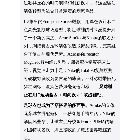
过独具匠心的时尚演绎和创新设计，将这些运动
装备转型为适合日常穿着的潮流单品。
LV推出的Footprint Soccer鞋款，用单色设计和白
色高光复刻球场造型，将足球鞋的时尚感提升到
了一个新的高度。Acne Studios与Kappa的联名系
列，则把复古足球装备改造成街头潮鞋，完美融
合了复古与现代元素。Adidas的Predator
Megaride解构经典鞋型，黑银配色搭配亮蓝点
缀，视觉冲击力十足；Nike的Total 90复刻版则
将硬核钉底改为复古感的薄底，不对称鞋带搭配
猩红圆标，混搭芭蕾风毫无违和感… …
足球鞋
正在用 “运动基因 + 时尚设计” 攻占鞋柜
。
足球衣也成为了穿搭界的多面手。
Adidas的立体
花朵球衣搭配短裙，一秒穿越千禧年代；Nike的
学院风叠穿，让球衣变身校园icon；PUMA的哈
利波特联名款，则直接收割了魔法世界粉丝的
心。