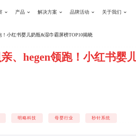
察
产品
解决方案
品牌活动
关于我们
en领跑！小红书婴儿奶瓶&湿巾霸屏榜TOP10揭晓
、贝亲、hegen领跑！小红书
屏
明略科技
母婴行业
秒针系统