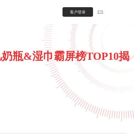
EN
客户登录
婴儿奶瓶&湿巾霸屏榜TOP10揭