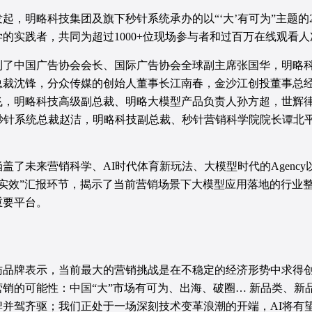
学院发起，明略科技集团及旗下秒针系统承办的以“‘大’有可为”主题
学的实践者，共同为超过1000+位现场参与者和过百万在线观看
到了中国广告协会会长、国际广告协会全球副主席张国华，明略
裁沈锋，分众传媒的创始人董事长江南春，金沙江创投董事总经理
飞，明略科技高级副总裁、明略大模型产品负责人孙方超，世辉律
、秒针系统总裁赵洁，明略科技副总裁、秒针营销科学院院长谭北
了未来营销科学、AI时代体育新玩法、大模型时代的Agency
“实效”汇报环节，揭示了当前营销场景下大模型应用落地的行业
重要平台。
访品牌表示，当前最大的营销挑战是在不稳定的经济形势中求得
销的可能性：中国“大”市场有可为、出海、破圈… 新品类、新
牌并驾齐驱；我们正处于一场深刻技术变革浪潮的开端，AI将有