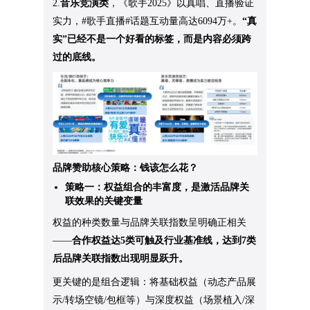
2.
音乐竞演类
，《歌手2025》以真唱、直播验证
实力，
#歌手直播
#话题互动量高达6094万
+。
“真
实”已经不是一个好看的标签，而是内容必须跨
过的底线。
品牌赞助核心策略：钱该怎么花？
策略一：权益组合的丰富度，是激活品牌关
联效果的关键变量
权益的种类数量与品牌关联指数呈明确正相关
——
合作权益达5类可触及行业基准线，达到7类
后品牌关联指数出现明显跃升。
更关键的是组合逻辑：将基础权益（动态产品展
示/转场空镜/包框等）与深度权益（场景植入/深