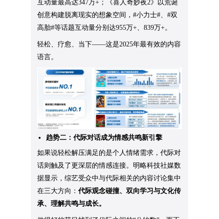
互动量最高达347万+；《喜人奇妙夜2》以荒诞
创意构建脱离现实的想象空间，
#小力士
#、
#双
高胎
#等话题互动量分别达955万
+、839万+。
轻松、疗愈、当下——这是2025年最有效的内容
语言。
趋势二：代际对话成为情感共鸣新引擎
如果说轻松解压满足的是个人情绪需求，代际对
话则触及了更深层的情感连接。明略科技社媒数
据显示，综艺受众中与代际相关的内容讨论集中
在三大方向：
代际观念碰撞、双向学习与文化传
承、理解共鸣与成长。