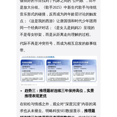
做得好的节目找到了代际之间的“公约数”，而不
是放大分歧。《歌手2025》中新生代歌手与传统
音乐形式的碰撞，反而成为跨年龄层讨论的触发
点；《这是我的西游》让唐国强和时代少年团用
同一个经典IP对话；《是女儿是妈妈2》呈现的
不是母女吵架，而是从距离走向理解的过程。
代际不再是冲突符号，而成为相互启发的叙事纽
带。
趋势三：推理题材连续三年保持高位，实景
推理表现更优
在轻松与情感之外，观众对“深度沉浸”内容的渴
求也从未褪去。明略科技SEI数据显示，
推理题