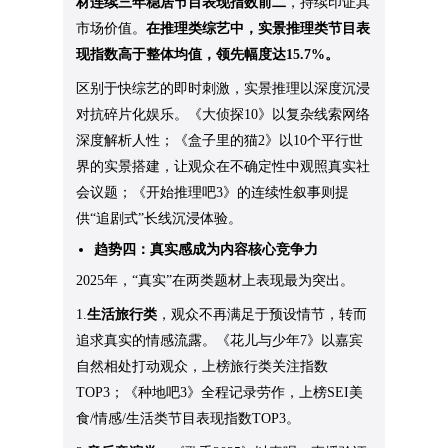
材连续三年稳居节目表现指数前二
，持续印证其
市场价值。
在推理类综艺中，实景推理类节目表
现指数高于整体均值，领先幅度达15.7%。
区别于快综艺的即时刺激，实景推理以深度沉浸
对抗碎片化娱乐。《大侦探10》以复杂线索网络
深度解析人性；《盒子里的猫2》以10个平行世
界的实景搭建，让观众在不确定性中观照真实社
会议题；《开始推理吧3》的连续性叙事则提
供“追剧式”长线沉浸体验。
趋势四：真实感成为内容核心竞争力
2025年，“真实”在两类题材上表现最为突出。
1.
生活旅行类
，观众不再满足于预设情节，转而
追求真实的情感流露。《花儿与少年7》以嘉宾
自然相处打动观众，上榜旅行类关注指数
TOP3；《种地吧3》全程记录劳作，上榜SEI美
食/情感/生活类节目表现指数TOP3。